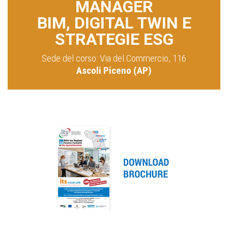
MANAGER
BIM, DIGITAL TWIN E
STRATEGIE ESG
Sede del corso: Via del Commercio, 116
Ascoli Piceno (AP)