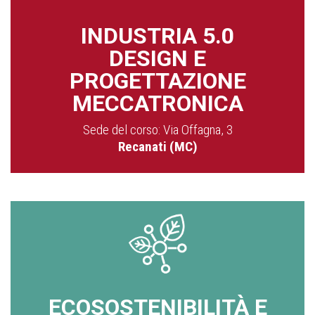
INDUSTRIA 5.0
DESIGN E
PROGETTAZIONE
MECCATRONICA
Sede del corso: Via Offagna, 3
Recanati (MC)
ECOSOSTENIBILITÀ E