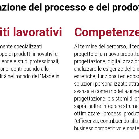
azione del processo e del prodo
ti lavorativi
Competenz
amente specializzati
Al termine del percorso, il tec
ppo di prodotti innovativi e
progetto di un nuovo prodotto
ziende e studi professionali,
progettazione, digitalizzazion
one, contribuendo allo
analizzare le esigenze del clie
alità nel mondo del “Made in
estetiche, funzionali ed ecoso
soluzioni personalizzate attra
avanzate come modellazione 3
progettazione, e sistemi di pr
saprà inoltre integrare strum
ottimizzare i processi produtti
l’efficienza, contribuendo all
business competitivo e sosten