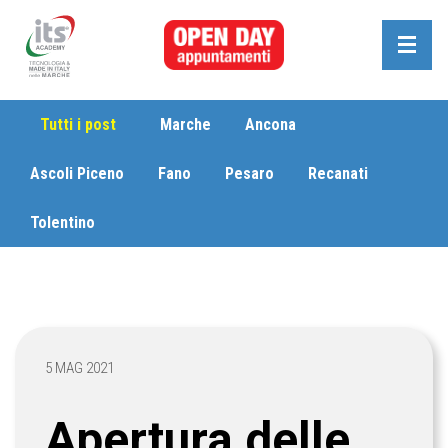
Tutti i post
Marche
Ancona
Ascoli Piceno
Fano
Pesaro
Recanati
Tolentino
5 MAG 2021
Apertura delle