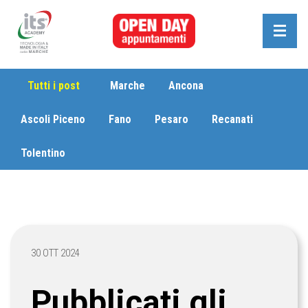
Tutti i post
Marche
Ancona
Ascoli Piceno
Fano
Pesaro
Recanati
Tolentino
30 OTT 2024
Pubblicati gli