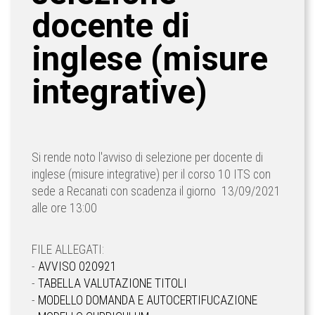
docente di
inglese (misure
integrative)
Si rende noto l'avviso di selezione per docente di
inglese (misure integrative) per il corso 10 ITS con
sede a Recanati con scadenza il giorno 13/09/2021
alle ore 13:00
FILE ALLEGATI:
-
AVVISO 020921
-
TABELLA VALUTAZIONE TITOLI
-
MODELLO DOMANDA E AUTOCERTIFUCAZIONE