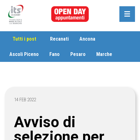
Tutti i post
Recanati
Ancona
Ascoli Piceno
Fano
Pesaro
Marche
14 FEB 2022
Avviso di
selezione per