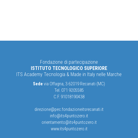
Fondazione di partecipazione
ISTITUTO TECNOLOGICO SUPERIORE
ITS Academy Tecnologia & Made in Italy nelle Marche
Sede
via Offagna, 3 62019 Recanati (MC)
Tel. 071 9205585
C.F. 91018190438
direzione@pec.fondazioneitsrecanati.it
info@its4puntozero.it
orientamento@its4puntozero.it
www.its4puntozero.it