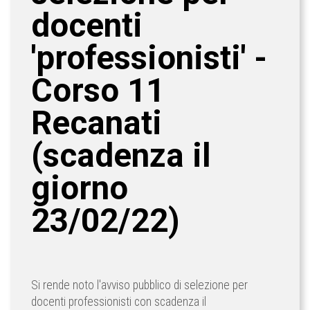
docenti
'professionisti' -
Corso 11
Recanati
(scadenza il
giorno
23/02/22)
Si rende noto l'avviso pubblico di selezione per
docenti professionisti con scadenza il