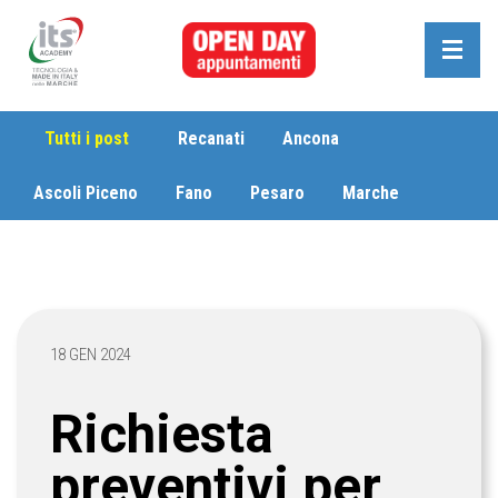
Tutti i post
Recanati
Ancona
Ascoli Piceno
Fano
Pesaro
Marche
18 GEN 2024
Richiesta
preventivi per