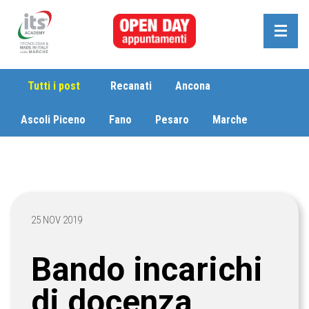
Tutti i post
Recanati
Ancona
Ascoli Piceno
Fano
Pesaro
Marche
25 NOV 2019
Bando incarichi
di docenza