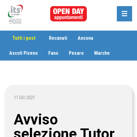
Tutti i post
Recanati
Ancona
Ascoli Piceno
Fano
Pesaro
Marche
11 GIU 2021
Avviso
selezione Tutor